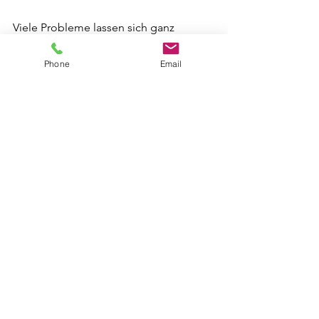
Viele Probleme lassen sich ganz 
unkompliziert lösen, wenn man früh 
hinschaut.
Phone
Email