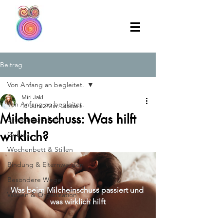
Beitrag
Von Anfang an begleitet.
Miri Jakl
Von Anfang an begleitet.
18. Juni
2 Min. Lesezeit
Milcheinschuss: Was hilft
Schwangerschaft
wirklich?
Geburt
Wochenbett & Stillen
Bindung & Elternwerden
Besondere Wege
Was beim Milcheinschuss passiert und 
Wissen & Organisation
was wirklich hilft