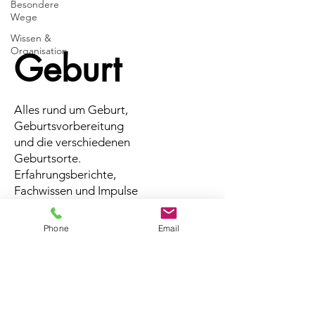
Besondere
Wege
Wissen &
Organisation
Geburt
Alles rund um Geburt,
Geburtsvorbereitung
und die verschiedenen
Geburtsorte.
Erfahrungsberichte,
Fachwissen und Impulse
für euren ganz
persönlichen
Phone
Email
Geburtsweg.
Beitrag demnächst